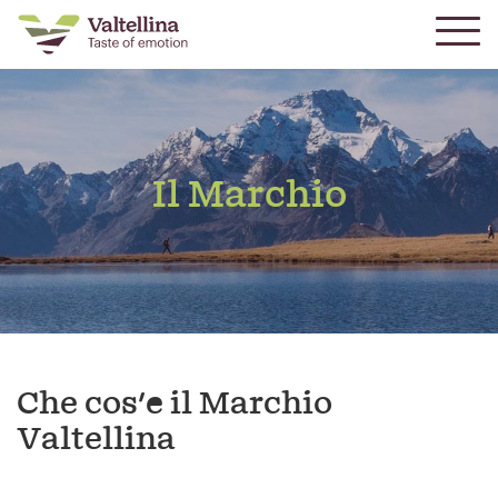
Salta
al
contenuto
principale
Il Marchio
Che cos'è il Marchio
Valtellina