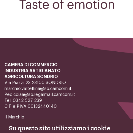
CAMERA DI COMMERCIO
INDUSTRIA ARTIGIANATO
AGRICOLTURA SONDRIO
Via Piazzi 23 23100 SONDRIO
marchio.valtellina@so.camcom.it
Pec cciaa@so.legalmail.camcom.it
Tel. 0342 527 239
C.F. e P.IVA 00132440140
Il Marchio
Su questo sito utilizziamo i cookie
Come si usa